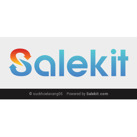
© suckhoelavang05
Powered by
Salekit.com