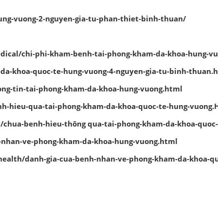
ng-vuong-2-nguyen-gia-tu-phan-thiet-binh-thuan/
medical/chi-phi-kham-benh-tai-phong-kham-da-khoa-hung-v
da-khoa-quoc-te-hung-vuong-4-nguyen-gia-tu-binh-thuan.
hong-tin-tai-phong-kham-da-khoa-hung-vuong.html
enh-hieu-qua-tai-phong-kham-da-khoa-quoc-te-hung-vuong.
al/chua-benh-hieu-thông qua-tai-phong-kham-da-khoa-quoc
h-nhan-ve-phong-kham-da-khoa-hung-vuong.html
d/health/danh-gia-cua-benh-nhan-ve-phong-kham-da-khoa-q