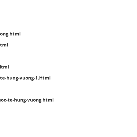
uong.html
html
Html
-te-hung-vuong-1.Html
uoc-te-hung-vuong.html