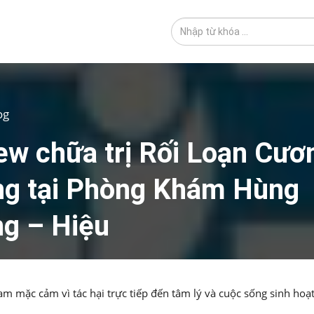
og
ew chữa trị Rối Loạn Cươ
g tại Phòng Khám Hùng
g – Hiệu
am mặc cảm vì tác hại trực tiếp đến tâm lý và cuộc sống sinh ho