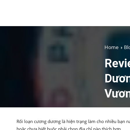
Home
Bl
Revi
Dươn
Vươn
Rối loạn cương dương là hiện trạng làm cho nhiều bạn n
hoặc chưa biết buộc phải chọn địa chỉ nào thích hợp.