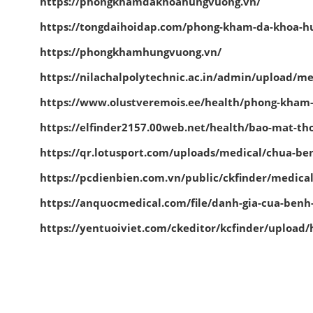
https://phongkhamdakhoahungvuong.vn/
https://tongdaihoidap.com/phong-kham-da-khoa-hu
https://phongkhamhungvuong.vn/
https://nilachalpolytechnic.ac.in/admin/upload/
https://www.olustveremois.ee/health/phong-kham-
https://elfinder2157.00web.net/health/bao-mat-t
https://qr.lotusport.com/uploads/medical/chua-b
https://pcdienbien.com.vn/public/ckfinder/medic
https://anquocmedical.com/file/danh-gia-cua-ben
https://yentuoiviet.com/ckeditor/kcfinder/uploa