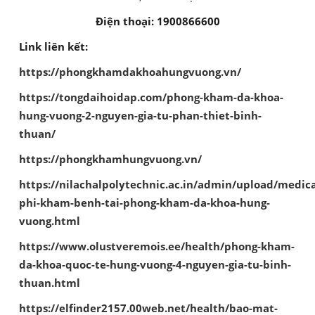
Điện thoại:
1900866600
Link liên kết:
https://phongkhamdakhoahungvuong.vn/
https://tongdaihoidap.com/phong-kham-da-khoa-
hung-vuong-2-nguyen-gia-tu-phan-thiet-binh-
thuan/
https://phongkhamhungvuong.vn/
https://nilachalpolytechnic.ac.in/admin/upload/medica
phi-kham-benh-tai-phong-kham-da-khoa-hung-
vuong.html
https://www.olustveremois.ee/health/phong-kham-
da-khoa-quoc-te-hung-vuong-4-nguyen-gia-tu-binh-
thuan.html
https://elfinder2157.00web.net/health/bao-mat-