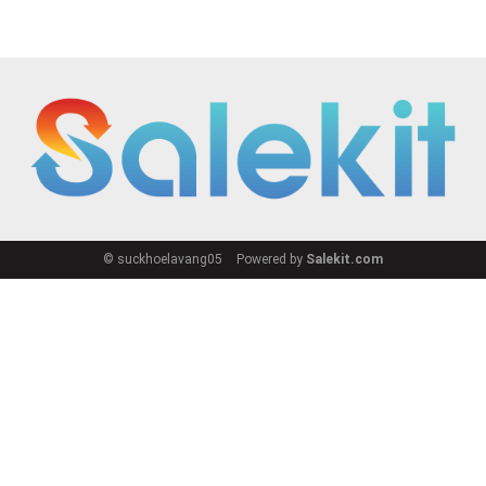
© suckhoelavang05
Powered by
Salekit.com