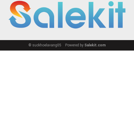
© suckhoelavang05
Powered by
Salekit.com