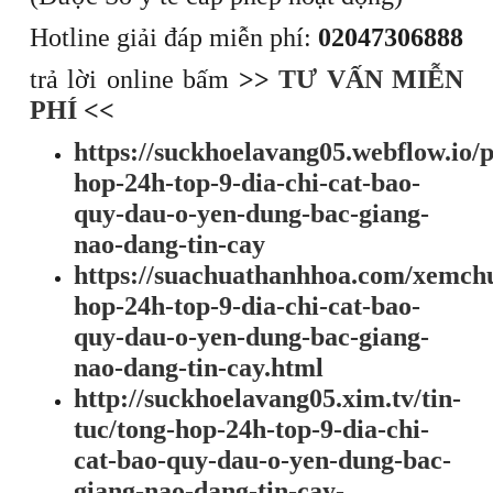
Hotline giải đáp miễn phí:
02047306888
trả lời online bấm
>>
TƯ VẤN MIỄN
PHÍ
<<
https://suckhoelavang05.webflow.io/p
hop-24h-top-9-dia-chi-cat-bao-
quy-dau-o-yen-dung-bac-giang-
nao-dang-tin-cay
https://suachuathanhhoa.com/xemch
hop-24h-top-9-dia-chi-cat-bao-
quy-dau-o-yen-dung-bac-giang-
nao-dang-tin-cay.html
http://suckhoelavang05.xim.tv/tin-
tuc/tong-hop-24h-top-9-dia-chi-
cat-bao-quy-dau-o-yen-dung-bac-
giang-nao-dang-tin-cay-