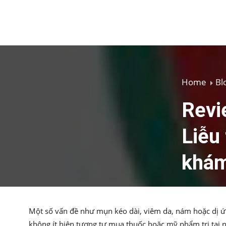
Home
Bl
Revi
Liễu
khám
Một số vấn đề như mụn kéo dài, viêm da, nám hoặc dị ứn
không ít hiện tượng tự mua thuốc hoặc mỹ phẩm trị tại n