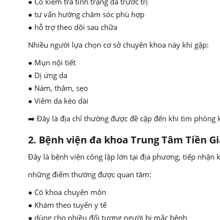
● Có kiểm tra tình trạng da trước trị
● tư vấn hướng chăm sóc phù hợp
● hỗ trợ theo dõi sau chữa
Nhiều người lựa chọn cơ sở chuyên khoa này khi gặp:
● Mụn nội tiết
● Dị ứng da
● Nám, thâm, sẹo
● Viêm da kéo dài
➡️ Đây là địa chỉ thường được đề cập đến khi tìm phòng k
2. Bệnh viện đa khoa Trung Tâm Tiền G
Đây là bệnh viện công lập lớn tại địa phương, tiếp nhận
những điểm thường được quan tâm:
● Có khoa chuyên môn
● Khám theo tuyến y tế
● dùng cho nhiều đối tượng người bị mắc bệnh