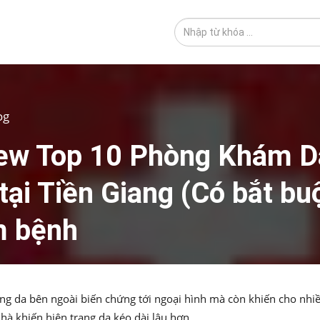
og
ew Top 10 Phòng Khám D
 tại Tiền Giang (Có bắt bu
 bệnh
g da bên ngoài biến chứng tới ngoại hình mà còn khiến cho nhiề
hà khiến hiện trạng da kéo dài lâu hơn.